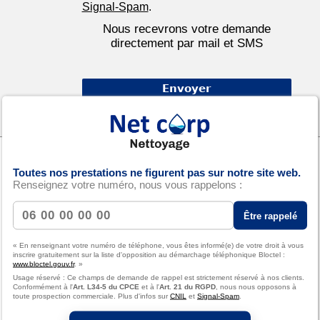
Signal-Spam
.
Nous recevrons votre demande
directement par mail et SMS
Derniers articles
Toutes nos prestations ne figurent pas sur notre site web.
Renseignez votre numéro, nous vous rappelons :
29/07/2026 12:48
Être rappelé
Comment garantir un nettoyage de
bureaux conforme aux normes à
Marseille ?
« En renseignant votre numéro de téléphone, vous êtes informé(e) de votre droit à vous
inscrire gratuitement sur la liste d'opposition au démarchage téléphonique Bloctel :
www.bloctel.gouv.fr
. »
Usage réservé : Ce champs de demande de rappel est strictement réservé à nos clients.
Conformément à l'
Art. L34-5 du CPCE
et à l'
Art. 21 du RGPD
, nous nous opposons à
15/07/2026 14:05
toute prospection commerciale. Plus d'infos sur
CNIL
et
Signal-Spam
.